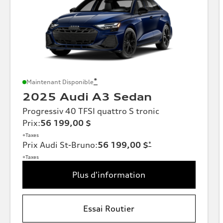
*
Maintenant Disponible
2025 Audi A3 Sedan
Progressiv 40 TFSI quattro S tronic
Prix
:
56 199,00 $
+Taxes
Prix Audi St-Bruno
:
56 199,00 $
*
+Taxes
Plus d'information
Essai Routier