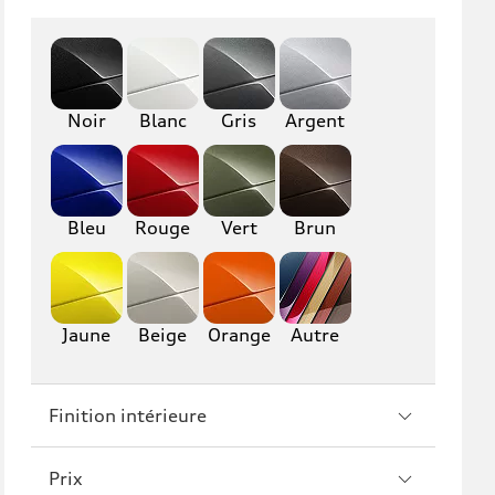
Q8
SQ8
RS Q8
Noir
Blanc
Gris
Argent
A3
S3
RS3
A4
Bleu
Rouge
Vert
Brun
S4
A5
S5
RS5
A6
S6
Jaune
Beige
Orange
Autre
RS6
A7
Finition intérieure
S7
RS7
A8
S8
Prix