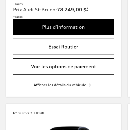
+Taxes
Prix Audi St-Bruno
:
78 249,00 $
*
+Taxes
Plus d'information
Essai Routier
Voir les options de paiement
Afficher les détails du véhicule
N° de stock #:
F0148