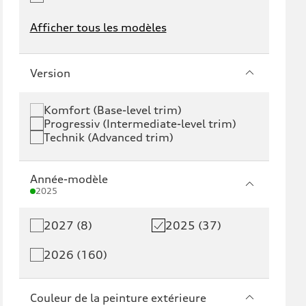
Afficher tous les modèles
e-tron
e-tron GT
Version
RS e-tron GT
A6 e-tron
Komfort (Base-level trim)
Progressiv (Intermediate-level trim)
S6 e-tron
Q4 e-tron
Technik (Advanced trim)
Q6 e-tron
SQ6 e-tron
Année-modèle
Q8 e-tron
SQ8 e-tron
2025
2027 (8)
2025 (37)
Q3
Q5
2026 (160)
Q5 PHEV
SQ5
Q7
SQ7
Couleur de la peinture extérieure