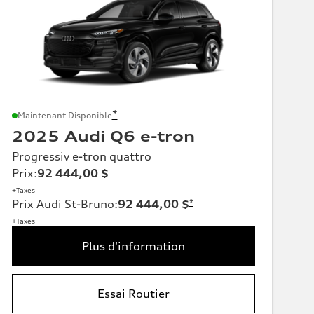
*
Maintenant Disponible
2025 Audi Q6 e-tron
Progressiv e-tron quattro
Prix
:
92 444,00 $
+Taxes
Prix Audi St-Bruno
:
92 444,00 $
*
+Taxes
Plus d'information
Essai Routier