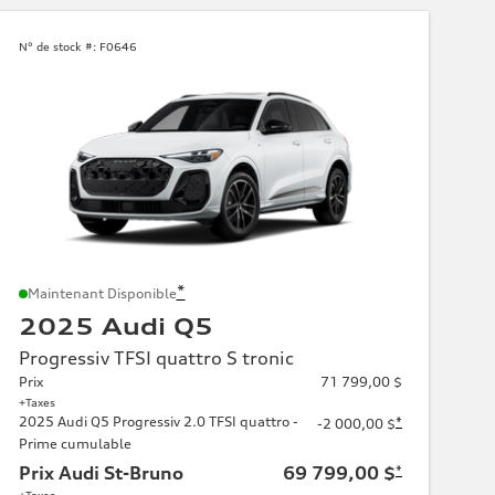
N° de stock #:
F0646
*
Maintenant Disponible
2025 Audi Q5
Progressiv TFSI quattro S tronic
Prix
71 799,00 $
+Taxes
2025 Audi Q5 Progressiv 2.0 TFSI quattro -
*
-2 000,00 $
Prime cumulable
Prix Audi St-Bruno
69 799,00 $
*