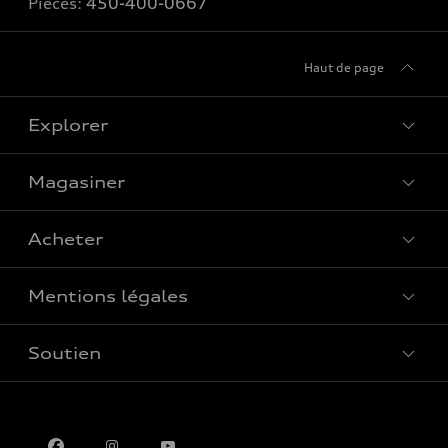
Pièces:
450-400-0667
Haut de page
Explorer
Magasiner
Voir tous les modèles
Acheter
Offres spéciales
Mentions légales
Réserver un essai routier
Soutien
Confidentialité
Pour nous joindre