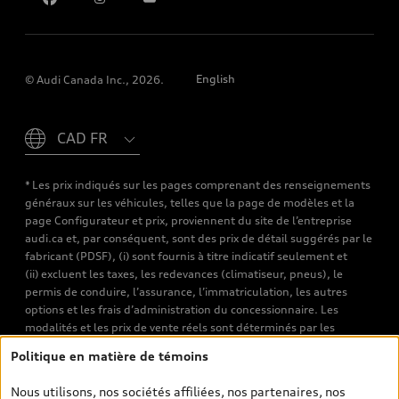
English
© Audi Canada Inc., 2026.
Please select country
* Les prix indiqués sur les pages comprenant des renseignements
généraux sur les véhicules, telles que la page de modèles et la
page Configurateur et prix, proviennent du site de l’entreprise
audi.ca et, par conséquent, sont des prix de détail suggérés par le
fabricant (PDSF), (i) sont fournis à titre indicatif seulement et
(ii) excluent les taxes, les redevances (climatiseur, pneus), le
permis de conduire, l’assurance, l’immatriculation, les autres
options et les frais d’administration du concessionnaire. Les
modalités et les prix de vente réels sont déterminés par les
concessionnaires. Les prix indiqués sur les pages de recherche de
Politique en matière de témoins
véhicules neufs et d’occasion sont les prix de vente établis par les
concessionnaires et incluent les frais applicables, tels que les frais
Nous utilisons, nos sociétés affiliées, nos partenaires, nos
de transport et d’inspection de prélivraison, les taxes