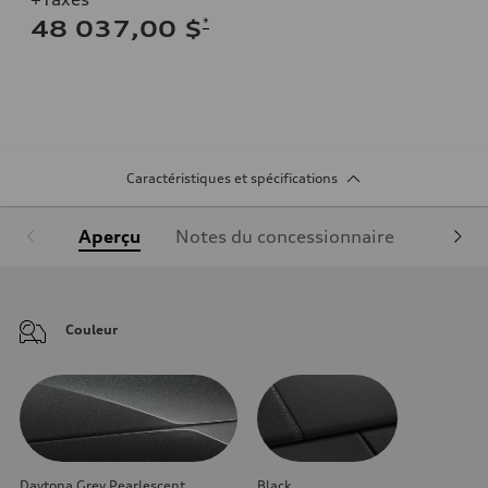
*
48 037,00 $
Caractéristiques et spécifications
Aperçu
Notes du concessionnaire
Équipe
Couleur
Daytona Grey Pearlescent
Black