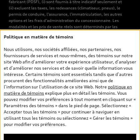
fabricant (PDSF), (i) sont fournis à titre indicatif seulement et
(ii) excluent les taxes, les redevances (climatiseur, pneus), le
permis de conduire, l’assurance, l’immatriculation, les autres
options et les frais d’administration du concessionnaire. Les
modalités et les prix de vente réels sont déterminés par les
concessionnaires. Les prix indiqués sur les pages de recherche de
Politique en matière de témoins
véhicules neufs et d’occasion sont les prix de vente établis par les
concessionnaires et incluent les frais applicables, tels que les frais
Nous utilisons, nos sociétés affiliées, nos partenaires, nos
de transport et d’inspection de prélivraison, les taxes
fournisseurs de services et nous-mêmes, des témoins sur notre
environnementales (pour les véhicules neufs) et les frais
site Web afin d’améliorer votre expérience utilisateur, d’analyser
d’administration des concessionnaires. Toutefois, les taxes de
et d’améliorer nos services et de savoir quelle information vous
vente sont exclues. Veuillez noter que les prix de l’estimateur de
intéresse. Certains témoins sont essentiels tandis que d’autres
versements sont des PDSF s’il a été consulté au moyen de l’onglet
procurent des fonctionnalités améliorées ainsi que de
Configurateur et prix (à titre indicatif). Toutefois, s’il a été
l’information sur l’utilisation de ce site Web. Notre
politique en
consulté à partir des pages de recherche de véhicules neufs et
matière de témoins
explique plus en détail les témoins. Vous
d’occasion, les prix indiqués sont des prix de vente (prix de vente
pouvez modifier vos préférences à tout moment en cliquant sur «
réels). Sur les pages de renseignements généraux sur les
Paramètres des témoins » dans le pied de page. Sélectionnez «
véhicules, les modèles sont montrés à titre indicatif seulement,
Accepter tous les témoins » pour continuer à naviguer en
avec des caractéristiques qui peuvent ne pas être offertes sur les
utilisant tous les témoins ou sélectionnez « Gérer les témoins »
modèles canadiens. Malgré les efforts déployés pour assurer
pour modifier vos préférences.
l’exactitude de ces renseignements, des erreurs peuvent survenir
et la disponibilité peut changer; veuillez donc visiter votre
concessionnaire pour obtenir les détails et les spécifications