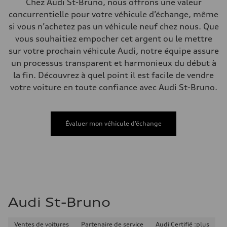
Chez Audi St-Bruno, nous offrons une valeur
Direction
concurrentielle pour votre véhicule d’échange, même
Electromechanical Steering with Speed-Sensitive Power Assistance
Poids
si vous n’achetez pas un véhicule neuf chez nous. Que
Poids à vide
vous souhaitiez empocher cet argent ou le mettre
—
Poids brut admissible
sur votre prochain véhicule Audi, notre équipe assure
—
un processus transparent et harmonieux du début à
Volumes
Compartiment à bagages
la fin. Découvrez à quel point il est facile de vendre
—
votre voiture en toute confiance avec Audi St-Bruno.
Réservoir de carburant (approx.)
58
Données de rendement
Vitesse de pointe
249 km/h
Évaluer mon véhicule d’échange
Accélération de 0 à 100 km/h
4.8 seconds
Consommation de carburant
Carburant
Premium Unleaded
Consommation – ville
11.1 l/100 km
Consommation – autoroute
8.0 l/100 km
Audi St-Bruno
Consommation combinée
9.7 l/100 km
Ventes de voitures
Partenaire de service
Audi Certifié :plus