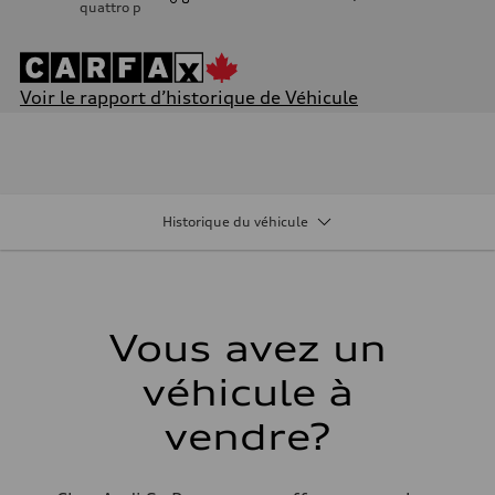
quattro
p
Voir le rapport d’historique de Véhicule
Moteur
Type de moteur
V6 / 24V / Direct Injection / Turbocharged / Audi Valvelift System
Données de rendement
Cylindrée
2995 cm³
Historique du véhicule
Puissance max.
349 HP @ 5400-6400 rpm
Couple max.
369 lb-ft @ 1370-4500 rpm
Transmission
Boîte de vitesses
8-speed tiptronic
Vous avez un
Suspension
Avant
véhicule à
5-link Suspension, Aluminum wishbones, Subframe and Tubular Stab
Arrière
Independent suspension, five-link axle with tie rod, flexibly mounte
vendre?
Système de freinage
Système de freinage
Dual Circuit with Diagonal split, ABS, EBD, EDL, ESC, ASR Tract
Direction