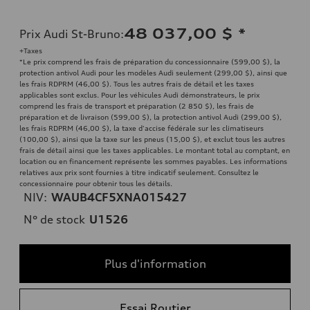
48 037,00 $
*
Prix Audi St-Bruno
:
+Taxes
*Le prix comprend les frais de préparation du concessionnaire (599,00 $), la
protection antivol Audi pour les modèles Audi seulement (299,00 $), ainsi que
les frais RDPRM (46,00 $). Tous les autres frais de détail et les taxes
applicables sont exclus. Pour les véhicules Audi démonstrateurs, le prix
comprend les frais de transport et préparation (2 850 $), les frais de
préparation et de livraison (599,00 $), la protection antivol Audi (299,00 $),
les frais RDPRM (46,00 $), la taxe d'accise fédérale sur les climatiseurs
(100,00 $), ainsi que la taxe sur les pneus (15,00 $), et exclut tous les autres
frais de détail ainsi que les taxes applicables. Le montant total au comptant, en
location ou en financement représente les sommes payables. Les informations
relatives aux prix sont fournies à titre indicatif seulement. Consultez le
concessionnaire pour obtenir tous les détails.
NIV:
WAUB4CF5XNA015427
N° de stock
U1526
Plus d'information
Essai Routier