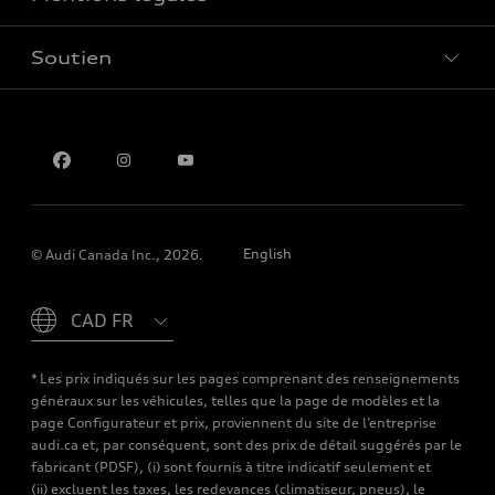
Réserver un essai routier
Soutien
Confidentialité
Pour nous joindre
English
© Audi Canada Inc., 2026.
Please select country
* Les prix indiqués sur les pages comprenant des renseignements
généraux sur les véhicules, telles que la page de modèles et la
page Configurateur et prix, proviennent du site de l’entreprise
audi.ca et, par conséquent, sont des prix de détail suggérés par le
fabricant (PDSF), (i) sont fournis à titre indicatif seulement et
(ii) excluent les taxes, les redevances (climatiseur, pneus), le