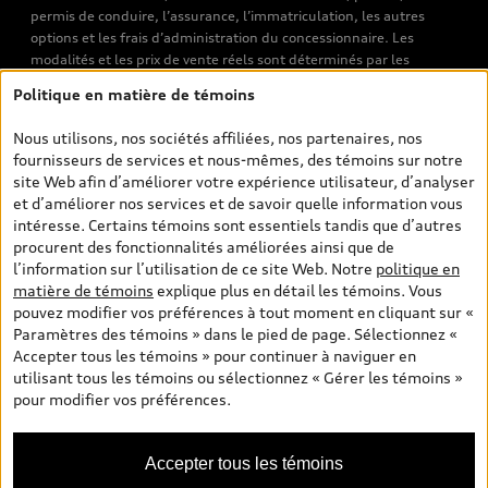
permis de conduire, l’assurance, l’immatriculation, les autres
options et les frais d’administration du concessionnaire. Les
modalités et les prix de vente réels sont déterminés par les
concessionnaires. Les prix indiqués sur les pages de recherche de
Politique en matière de témoins
véhicules neufs et d’occasion sont les prix de vente établis par les
concessionnaires et incluent les frais applicables, tels que les frais
Nous utilisons, nos sociétés affiliées, nos partenaires, nos
de transport et d’inspection de prélivraison, les taxes
fournisseurs de services et nous-mêmes, des témoins sur notre
environnementales (pour les véhicules neufs) et les frais
site Web afin d’améliorer votre expérience utilisateur, d’analyser
d’administration des concessionnaires. Toutefois, les taxes de
et d’améliorer nos services et de savoir quelle information vous
vente sont exclues. Veuillez noter que les prix de l’estimateur de
intéresse. Certains témoins sont essentiels tandis que d’autres
versements sont des PDSF s’il a été consulté au moyen de l’onglet
procurent des fonctionnalités améliorées ainsi que de
Configurateur et prix (à titre indicatif). Toutefois, s’il a été
l’information sur l’utilisation de ce site Web. Notre
politique en
consulté à partir des pages de recherche de véhicules neufs et
matière de témoins
explique plus en détail les témoins. Vous
d’occasion, les prix indiqués sont des prix de vente (prix de vente
pouvez modifier vos préférences à tout moment en cliquant sur «
réels). Sur les pages de renseignements généraux sur les
Paramètres des témoins » dans le pied de page. Sélectionnez «
véhicules, les modèles sont montrés à titre indicatif seulement,
Accepter tous les témoins » pour continuer à naviguer en
avec des caractéristiques qui peuvent ne pas être offertes sur les
utilisant tous les témoins ou sélectionnez « Gérer les témoins »
modèles canadiens. Malgré les efforts déployés pour assurer
pour modifier vos préférences.
l’exactitude de ces renseignements, des erreurs peuvent survenir
et la disponibilité peut changer; veuillez donc visiter votre
concessionnaire pour obtenir les détails et les spécifications
Accepter tous les témoins
actuelles de chaque modèle. Tous droits réservés. Les marques de