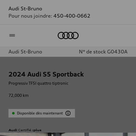
Audi St-Bruno
Pour nous joindre:
450-400-0662
Accueil
Audi St-Bruno
N° de stock G0430A
2024
Audi S5 Sportback
Progressiv TFSI quattro tiptronic
72,000
km
Disponible dès maintenant
Audi
Certifié
:plus