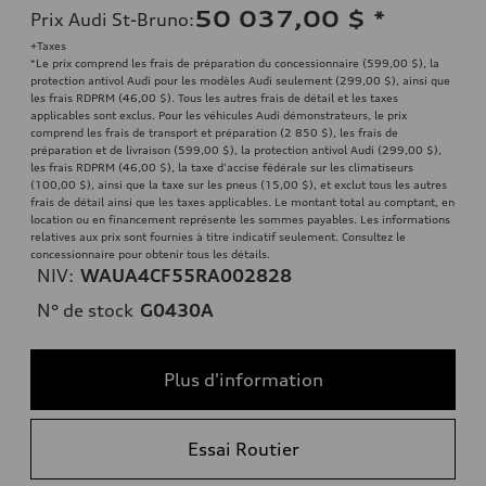
50 037,00 $
*
Prix Audi St-Bruno
:
+Taxes
*Le prix comprend les frais de préparation du concessionnaire (599,00 $), la
protection antivol Audi pour les modèles Audi seulement (299,00 $), ainsi que
les frais RDPRM (46,00 $). Tous les autres frais de détail et les taxes
applicables sont exclus. Pour les véhicules Audi démonstrateurs, le prix
comprend les frais de transport et préparation (2 850 $), les frais de
préparation et de livraison (599,00 $), la protection antivol Audi (299,00 $),
les frais RDPRM (46,00 $), la taxe d'accise fédérale sur les climatiseurs
(100,00 $), ainsi que la taxe sur les pneus (15,00 $), et exclut tous les autres
frais de détail ainsi que les taxes applicables. Le montant total au comptant, en
location ou en financement représente les sommes payables. Les informations
relatives aux prix sont fournies à titre indicatif seulement. Consultez le
concessionnaire pour obtenir tous les détails.
NIV:
WAUA4CF55RA002828
N° de stock
G0430A
Plus d'information
Essai Routier