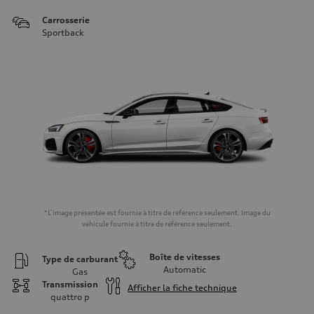
Carrosserie
Sportback
*L’image présentée est fournie à titre de référence seulement. Image du
véhicule fournie à titre de référence seulement.
Boîte de vitesses
Type de carburant
Automatic
Gas
Transmission
Afficher la fiche technique
quattro
p