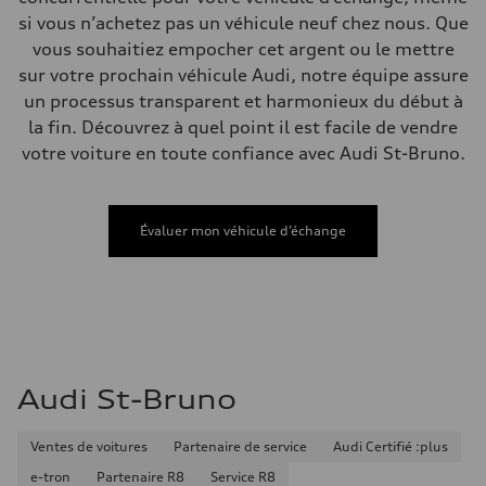
Poids
si vous n’achetez pas un véhicule neuf chez nous. Que
Poids à vide
vous souhaitiez empocher cet argent ou le mettre
—
Poids brut admissible
sur votre prochain véhicule Audi, notre équipe assure
—
un processus transparent et harmonieux du début à
Volumes
Compartiment à bagages
la fin. Découvrez à quel point il est facile de vendre
—
votre voiture en toute confiance avec Audi St-Bruno.
Réservoir de carburant (approx.)
58
Données de rendement
Vitesse de pointe
250 km/h
Évaluer mon véhicule d’échange
Accélération de 0 à 100 km/h
4.8 seconds
Consommation de carburant
Carburant
Premium Unleaded
Consommation – ville
11.8 l/100 km
Consommation – autoroute
8.2 l/100 km
Audi St-Bruno
Consommation combinée
10.2 l/100 km
Ventes de voitures
Partenaire de service
Audi Certifié :plus
e-tron
Partenaire R8
Service R8