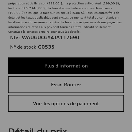
préparation et de livraison (599,00 $), la protection antivol Audi (299,00 $),
les frais RDPRM (46,00 $), la taxe d'accise fédérale sur les climatiseurs
(100,00 $) ainsi que la taxe sur les pneus (15,00 $). Tous les autres frais de
détail et les taxes applicables sont exclus. Le montant total au comptant, en
location ou en financement représente les sommes que vous devrez payer. Les
informations relatives aux prix sont fournies à titre indicatif seulement.
Consultez le concessionnaire pour tous les détails.
NIV:
WAUGUCGY4TA117690
N° de stock
G0535
Plus d'information
Essai Routier
Voir les options de paiement
Détail du prix