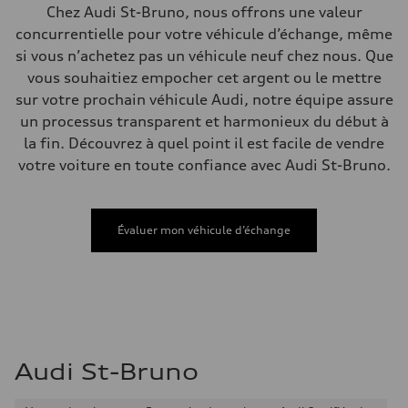
Système de freinage
Chez Audi St-Bruno, nous offrons une valeur
Système de freinage
concurrentielle pour votre véhicule d’échange, même
—
Direction
si vous n’achetez pas un véhicule neuf chez nous. Que
Direction
vous souhaitiez empocher cet argent ou le mettre
Electromechanical power steering with speed-dependent assistance
Poids
sur votre prochain véhicule Audi, notre équipe assure
Poids à vide
un processus transparent et harmonieux du début à
—
Poids brut admissible
la fin. Découvrez à quel point il est facile de vendre
—
votre voiture en toute confiance avec Audi St-Bruno.
Volumes
Compartiment à bagages
—
Réservoir de carburant (approx.)
55 L
Évaluer mon véhicule d’échange
Données de rendement
Vitesse de pointe
210 km/h
Accélération de 0 à 100 km/h
6.5 seconds
Consommation de carburant
Carburant
Premium
Consommation – ville
Audi St-Bruno
9.7 l/100 km
Consommation – autoroute
7.1 l/100 km