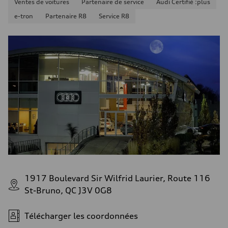
Ventes de voitures
Partenaire de service
Audi Certifié :plus
Consommation combinée
8.5 l/100 km
e-tron
Partenaire R8
Service R8
1917 Boulevard Sir Wilfrid Laurier, Route 116
St-Bruno, QC J3V 0G8
Télécharger les coordonnées