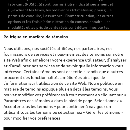
fabricant (PDSF), (i) sont fournis à titre indicatif seulement et
(ii) excluent les taxes, les redevances (climatiseur, pneus), le
permis de conduire, l’assurance, l’immatriculation, les autres
options et les frais d’administration du concessionnaire. Les
modalités et les prix de vente réels sont déterminés par les
concessionnaires. Les prix indiqués sur les pages de recherche de
Politique en matière de témoins
véhicules neufs et d’occasion sont les prix de vente établis par les
concessionnaires et incluent les frais applicables, tels que les frais
Nous utilisons, nos sociétés affiliées, nos partenaires, nos
de transport et d’inspection de prélivraison, les taxes
fournisseurs de services et nous-mêmes, des témoins sur notre
environnementales (pour les véhicules neufs) et les frais
site Web afin d’améliorer votre expérience utilisateur, d’analyser
d’administration des concessionnaires. Toutefois, les taxes de
et d’améliorer nos services et de savoir quelle information vous
vente sont exclues. Veuillez noter que les prix de l’estimateur de
intéresse. Certains témoins sont essentiels tandis que d’autres
versements sont des PDSF s’il a été consulté au moyen de l’onglet
procurent des fonctionnalités améliorées ainsi que de
Configurateur et prix (à titre indicatif). Toutefois, s’il a été
l’information sur l’utilisation de ce site Web. Notre
politique en
consulté à partir des pages de recherche de véhicules neufs et
matière de témoins
explique plus en détail les témoins. Vous
d’occasion, les prix indiqués sont des prix de vente (prix de vente
pouvez modifier vos préférences à tout moment en cliquant sur «
réels). Sur les pages de renseignements généraux sur les
Paramètres des témoins » dans le pied de page. Sélectionnez «
véhicules, les modèles sont montrés à titre indicatif seulement,
Accepter tous les témoins » pour continuer à naviguer en
avec des caractéristiques qui peuvent ne pas être offertes sur les
utilisant tous les témoins ou sélectionnez « Gérer les témoins »
modèles canadiens. Malgré les efforts déployés pour assurer
pour modifier vos préférences.
l’exactitude de ces renseignements, des erreurs peuvent survenir
et la disponibilité peut changer; veuillez donc visiter votre