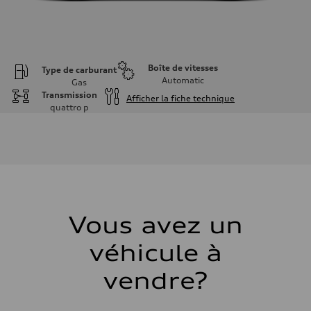
Boîte de vitesses
Type de carburant
Automatic
Gas
Transmission
Afficher la fiche technique
quattro
p
Moteur
Type de moteur
2.0L 16-valve DOHC Turbocharged TFSI Inline 4-cylinder
Données de rendement
Cylindrée
1984 cm³
Puissance max.
201 HP
Couple max.
236 ft-lb
Vous avez un
Transmission
Boîte de vitesses
véhicule à
7-speed S tronic dual-clutch automatic and quattro all-wheel drive
Suspension
Avant
vendre?
McPherson strut
Arrière
Four-link independent