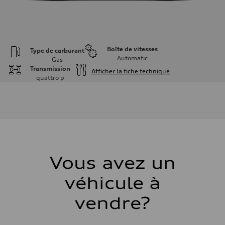
Boîte de vitesses
Type de carburant
Automatic
Gas
Transmission
Afficher la fiche technique
quattro
p
Moteur
Type de moteur
I-4 DOHC / 16V / Direct Injection / Turbocharged
Données de rendement
Cylindrée
1984 cm³
Puissance max.
255 HP
Couple max.
273 lb-ft
Vous avez un
Transmission
Boîte de vitesses
véhicule à
7-speed S tronic automatic
Suspension
Avant
vendre?
McPherson suspension strut front
Arrière
four-link rear axle