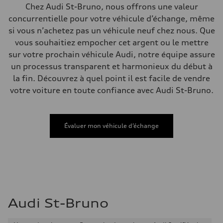
Système de freinage
Chez Audi St-Bruno, nous offrons une valeur
Système de freinage
concurrentielle pour votre véhicule d’échange, même
—
Direction
si vous n’achetez pas un véhicule neuf chez nous. Que
Direction
vous souhaitiez empocher cet argent ou le mettre
Electromechanical steering with speed-sensitive power assist
Poids
sur votre prochain véhicule Audi, notre équipe assure
Poids à vide
un processus transparent et harmonieux du début à
—
Poids brut admissible
la fin. Découvrez à quel point il est facile de vendre
—
votre voiture en toute confiance avec Audi St-Bruno.
Volumes
Compartiment à bagages
—
Réservoir de carburant (approx.)
—
Évaluer mon véhicule d’échange
Données de rendement
Vitesse de pointe
210 km/h
Accélération de 0 à 100 km/h
5.9 seconds
Consommation de carburant
Carburant
Regular/Unleaded
Consommation – ville
Audi St-Bruno
10.8 l/100 km
Consommation – autoroute
8.1 l/100 km