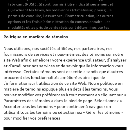
fabricant (PDSF), (i) sont fournis à titre indicatif seulement et
(ii) excluent les taxes, les redevances (climatiseur, pneus), le
permis de conduire, l’assurance, l’immatriculation, les autres
options et les frais d’administration du concessionnaire. Les
modalités et les prix de vente réels sont déterminés par les
concessionnaires. Les prix indiqués sur les pages de recherche de
Politique en matière de témoins
véhicules neufs et d’occasion sont les prix de vente établis par les
concessionnaires et incluent les frais applicables, tels que les frais
Nous utilisons, nos sociétés affiliées, nos partenaires, nos
de transport et d’inspection de prélivraison, les taxes
fournisseurs de services et nous-mêmes, des témoins sur notre
environnementales (pour les véhicules neufs) et les frais
site Web afin d’améliorer votre expérience utilisateur, d’analyser
d’administration des concessionnaires. Toutefois, les taxes de
et d’améliorer nos services et de savoir quelle information vous
vente sont exclues. Veuillez noter que les prix de l’estimateur de
intéresse. Certains témoins sont essentiels tandis que d’autres
versements sont des PDSF s’il a été consulté au moyen de l’onglet
procurent des fonctionnalités améliorées ainsi que de
Configurateur et prix (à titre indicatif). Toutefois, s’il a été
l’information sur l’utilisation de ce site Web. Notre
politique en
consulté à partir des pages de recherche de véhicules neufs et
matière de témoins
explique plus en détail les témoins. Vous
d’occasion, les prix indiqués sont des prix de vente (prix de vente
pouvez modifier vos préférences à tout moment en cliquant sur «
réels). Sur les pages de renseignements généraux sur les
Paramètres des témoins » dans le pied de page. Sélectionnez «
véhicules, les modèles sont montrés à titre indicatif seulement,
Accepter tous les témoins » pour continuer à naviguer en
avec des caractéristiques qui peuvent ne pas être offertes sur les
utilisant tous les témoins ou sélectionnez « Gérer les témoins »
modèles canadiens. Malgré les efforts déployés pour assurer
pour modifier vos préférences.
l’exactitude de ces renseignements, des erreurs peuvent survenir
et la disponibilité peut changer; veuillez donc visiter votre