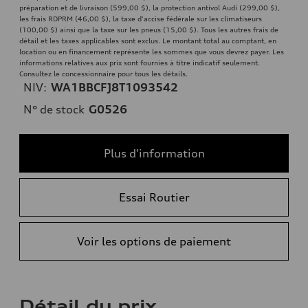
préparation et de livraison (599,00 $), la protection antivol Audi (299,00 $),
les frais RDPRM (46,00 $), la taxe d'accise fédérale sur les climatiseurs
(100,00 $) ainsi que la taxe sur les pneus (15,00 $). Tous les autres frais de
détail et les taxes applicables sont exclus. Le montant total au comptant, en
location ou en financement représente les sommes que vous devrez payer. Les
informations relatives aux prix sont fournies à titre indicatif seulement.
Consultez le concessionnaire pour tous les détails.
NIV:
WA1BBCFJ8T1093542
N° de stock
G0526
Plus d'information
Essai Routier
Voir les options de paiement
Détail du prix