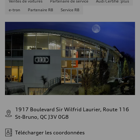
Ventes de voitures
Partenaire de service
Audi Certifié :plus
Consommation combinée
9.6 l/100 km
e-tron
Partenaire R8
Service R8
1917 Boulevard Sir Wilfrid Laurier, Route 116
St-Bruno, QC J3V 0G8
Télécharger les coordonnées