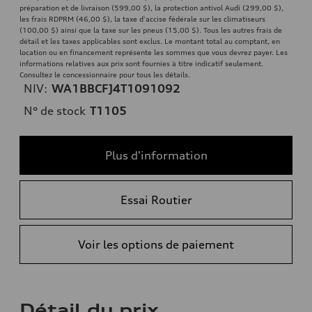
préparation et de livraison (599,00 $), la protection antivol Audi (299,00 $),
les frais RDPRM (46,00 $), la taxe d'accise fédérale sur les climatiseurs
(100,00 $) ainsi que la taxe sur les pneus (15,00 $). Tous les autres frais de
détail et les taxes applicables sont exclus. Le montant total au comptant, en
location ou en financement représente les sommes que vous devrez payer. Les
informations relatives aux prix sont fournies à titre indicatif seulement.
Consultez le concessionnaire pour tous les détails.
NIV:
WA1BBCFJ4T1091092
N° de stock
T1105
Plus d'information
Essai Routier
Voir les options de paiement
Détail du prix