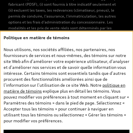
fabricant (PDSF), (i) sont fournis à titre indicatif seulement et
(ii) excluent les taxes, les redevances (climatiseur, pneus), le
permis de conduire, l’assurance, l’immatriculation, les autres
options et les frais d’administration du concessionnaire. Les
modalités et les prix de vente réels sont déterminés par les
concessionnaires. Les prix indiqués sur les pages de recherche de
Politique en matière de témoins
véhicules neufs et d’occasion sont les prix de vente établis par les
concessionnaires et incluent les frais applicables, tels que les frais
Nous utilisons, nos sociétés affiliées, nos partenaires, nos
de transport et d’inspection de prélivraison, les taxes
fournisseurs de services et nous-mêmes, des témoins sur notre
environnementales (pour les véhicules neufs) et les frais
site Web afin d’améliorer votre expérience utilisateur, d’analyser
d’administration des concessionnaires. Toutefois, les taxes de
et d’améliorer nos services et de savoir quelle information vous
vente sont exclues. Veuillez noter que les prix de l’estimateur de
intéresse. Certains témoins sont essentiels tandis que d’autres
versements sont des PDSF s’il a été consulté au moyen de l’onglet
procurent des fonctionnalités améliorées ainsi que de
Configurateur et prix (à titre indicatif). Toutefois, s’il a été
l’information sur l’utilisation de ce site Web. Notre
politique en
consulté à partir des pages de recherche de véhicules neufs et
matière de témoins
explique plus en détail les témoins. Vous
d’occasion, les prix indiqués sont des prix de vente (prix de vente
pouvez modifier vos préférences à tout moment en cliquant sur «
réels). Sur les pages de renseignements généraux sur les
Paramètres des témoins » dans le pied de page. Sélectionnez «
véhicules, les modèles sont montrés à titre indicatif seulement,
Accepter tous les témoins » pour continuer à naviguer en
avec des caractéristiques qui peuvent ne pas être offertes sur les
utilisant tous les témoins ou sélectionnez « Gérer les témoins »
modèles canadiens. Malgré les efforts déployés pour assurer
pour modifier vos préférences.
l’exactitude de ces renseignements, des erreurs peuvent survenir
et la disponibilité peut changer; veuillez donc visiter votre