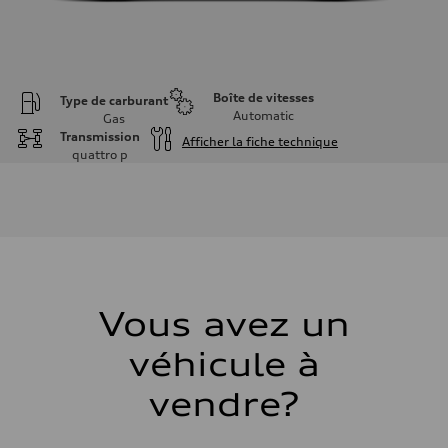
Boîte de vitesses
Type de carburant
Automatic
Gas
Transmission
Afficher la fiche technique
quattro
p
Moteur
Type de moteur
I-4 DOHC / 16V / Direct Injection / Turbocharged
Données de rendement
Cylindrée
1984 cm³
Puissance max.
255 HP
Couple max.
273 lb-ft
Vous avez un
Transmission
Boîte de vitesses
véhicule à
7-speed S tronic automatic
Suspension
Avant
vendre?
McPherson suspension strut front
Arrière
four-link rear axle