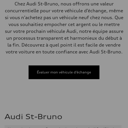
Système de freinage
Chez Audi St-Bruno, nous offrons une valeur
Système de freinage
concurrentielle pour votre véhicule d’échange, même
—
Direction
si vous n’achetez pas un véhicule neuf chez nous. Que
Direction
vous souhaitiez empocher cet argent ou le mettre
Electromechanical steering with speed-sensitive power assist
Poids
sur votre prochain véhicule Audi, notre équipe assure
Poids à vide
un processus transparent et harmonieux du début à
—
Poids brut admissible
la fin. Découvrez à quel point il est facile de vendre
—
votre voiture en toute confiance avec Audi St-Bruno.
Volumes
Compartiment à bagages
—
Réservoir de carburant (approx.)
—
Évaluer mon véhicule d’échange
Données de rendement
Vitesse de pointe
210 km/h
Accélération de 0 à 100 km/h
5.9 seconds
Consommation de carburant
Carburant
Regular/Unleaded
Consommation – ville
Audi St-Bruno
10.8 l/100 km
Consommation – autoroute
8.1 l/100 km