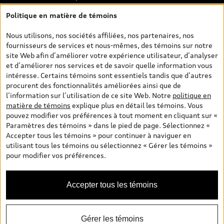
d’administration des concessionnaires. Toutefois, les taxes de
Politique en matière de témoins
vente sont exclues. Veuillez noter que les prix de l’estimateur de
versements sont des PDSF s’il a été consulté au moyen de l’onglet
Nous utilisons, nos sociétés affiliées, nos partenaires, nos
Configurateur et prix (à titre indicatif). Toutefois, s’il a été
fournisseurs de services et nous-mêmes, des témoins sur notre
consulté à partir des pages de recherche de véhicules neufs et
site Web afin d’améliorer votre expérience utilisateur, d’analyser
d’occasion, les prix indiqués sont des prix de vente (prix de vente
et d’améliorer nos services et de savoir quelle information vous
réels). Sur les pages de renseignements généraux sur les
intéresse. Certains témoins sont essentiels tandis que d’autres
véhicules, les modèles sont montrés à titre indicatif seulement,
procurent des fonctionnalités améliorées ainsi que de
avec des caractéristiques qui peuvent ne pas être offertes sur les
l’information sur l’utilisation de ce site Web. Notre
politique en
modèles canadiens. Malgré les efforts déployés pour assurer
matière de témoins
explique plus en détail les témoins. Vous
l’exactitude de ces renseignements, des erreurs peuvent survenir
pouvez modifier vos préférences à tout moment en cliquant sur «
et la disponibilité peut changer; veuillez donc visiter votre
Paramètres des témoins » dans le pied de page. Sélectionnez «
concessionnaire pour obtenir les détails et les spécifications
Accepter tous les témoins » pour continuer à naviguer en
actuelles de chaque modèle. Tous droits réservés. Les marques de
utilisant tous les témoins ou sélectionnez « Gérer les témoins »
commerce d’Audi AG sont utilisées sous licence.
pour modifier vos préférences.
Accepter tous les témoins
Gérer les témoins