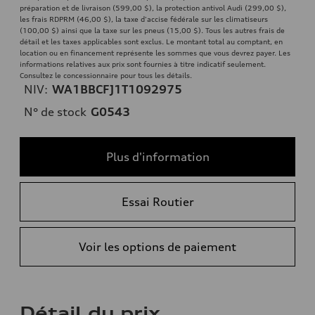
préparation et de livraison (599,00 $), la protection antivol Audi (299,00 $),
les frais RDPRM (46,00 $), la taxe d'accise fédérale sur les climatiseurs
(100,00 $) ainsi que la taxe sur les pneus (15,00 $). Tous les autres frais de
détail et les taxes applicables sont exclus. Le montant total au comptant, en
location ou en financement représente les sommes que vous devrez payer. Les
informations relatives aux prix sont fournies à titre indicatif seulement.
Consultez le concessionnaire pour tous les détails.
NIV:
WA1BBCFJ1T1092975
N° de stock
G0543
Plus d'information
Essai Routier
Voir les options de paiement
Détail du prix