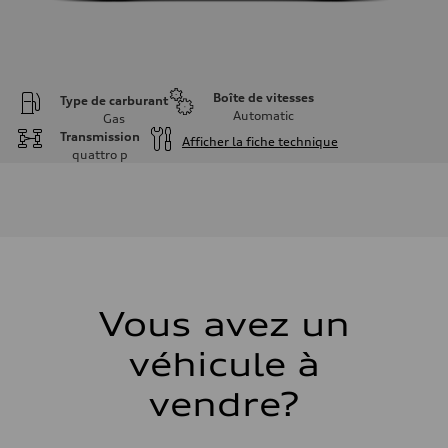
Boîte de vitesses
Type de carburant
Automatic
Gas
Transmission
Afficher la fiche technique
quattro
p
Moteur
Type de moteur
I-4 DOHC / 16V / Direct Injection / Turbocharged
Données de rendement
Cylindrée
1984 cm³
Puissance max.
255 HP
Couple max.
273 lb-ft
Vous avez un
Transmission
Boîte de vitesses
véhicule à
7-speed S tronic automatic
Suspension
Avant
vendre?
McPherson suspension strut front
Arrière
four-link rear axle