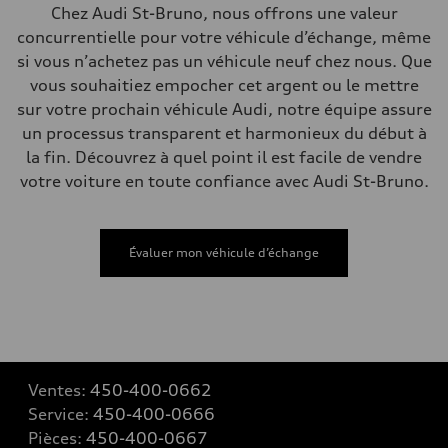
Système de freinage
Chez Audi St-Bruno, nous offrons une valeur
Système de freinage
concurrentielle pour votre véhicule d’échange, même
—
Direction
si vous n’achetez pas un véhicule neuf chez nous. Que
Direction
vous souhaitiez empocher cet argent ou le mettre
Electromechanical steering with speed-sensitive power assist
Poids
sur votre prochain véhicule Audi, notre équipe assure
Poids à vide
un processus transparent et harmonieux du début à
—
Poids brut admissible
la fin. Découvrez à quel point il est facile de vendre
—
votre voiture en toute confiance avec Audi St-Bruno.
Volumes
Compartiment à bagages
—
Réservoir de carburant (approx.)
—
Évaluer mon véhicule d’échange
Données de rendement
Vitesse de pointe
210 km/h
Accélération de 0 à 100 km/h
5.9 seconds
Consommation de carburant
Carburant
Regular/Unleaded
Ventes:
450-400-0662
Consommation – ville
10.8 l/100 km
Service:
450-400-0666
Consommation – autoroute
Pièces:
450-400-0667
8.1 l/100 km