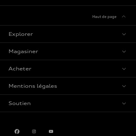
Consommation combinée
9.6 l/100 km
Haut de page
Explorer
Magasiner
Voir tous les modèles
Acheter
Offres spéciales
Mentions légales
Réserver un essai routier
Soutien
Confidentialité
Pour nous joindre