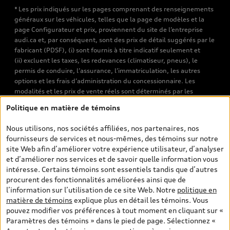
* Les prix indiqués sur les pages comprenant des renseignements
généraux sur les véhicules, telles que la page de modèles et la
page Configurateur et prix, proviennent du site de l’entreprise
audi.ca et, par conséquent, sont des prix de détail suggérés par le
fabricant (PDSF), (i) sont fournis à titre indicatif seulement et
(ii) excluent les taxes, les redevances (climatiseur, pneus), le
permis de conduire, l’assurance, l’immatriculation, les autres
options et les frais d’administration du concessionnaire. Les
modalités et les prix de vente réels sont déterminés par les
concessionnaires. Les prix indiqués sur les pages de recherche de
Politique en matière de témoins
véhicules neufs et d’occasion sont les prix de vente établis par les
concessionnaires et incluent les frais applicables, tels que les frais
Nous utilisons, nos sociétés affiliées, nos partenaires, nos
de transport et d’inspection de prélivraison, les taxes
fournisseurs de services et nous-mêmes, des témoins sur notre
environnementales (pour les véhicules neufs) et les frais
site Web afin d’améliorer votre expérience utilisateur, d’analyser
d’administration des concessionnaires. Toutefois, les taxes de
et d’améliorer nos services et de savoir quelle information vous
vente sont exclues. Veuillez noter que les prix de l’estimateur de
intéresse. Certains témoins sont essentiels tandis que d’autres
versements sont des PDSF s’il a été consulté au moyen de l’onglet
procurent des fonctionnalités améliorées ainsi que de
Configurateur et prix (à titre indicatif). Toutefois, s’il a été
l’information sur l’utilisation de ce site Web. Notre
politique en
consulté à partir des pages de recherche de véhicules neufs et
matière de témoins
explique plus en détail les témoins. Vous
d’occasion, les prix indiqués sont des prix de vente (prix de vente
pouvez modifier vos préférences à tout moment en cliquant sur «
réels). Sur les pages de renseignements généraux sur les
Paramètres des témoins » dans le pied de page. Sélectionnez «
véhicules, les modèles sont montrés à titre indicatif seulement,