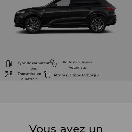
Boîte de vitesses
Type de carburant
Automatic
Gas
Transmission
Afficher la fiche technique
quattro
p
Moteur
Type de moteur
I-4 DOHC / 16V / Direct Injection / Turbocharged
Données de rendement
Cylindrée
1984 cm³
Puissance max.
268 HP
Couple max.
295 lb-ft
Vous avez un
Transmission