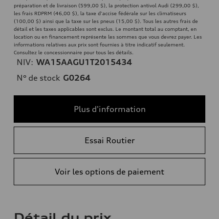
préparation et de livraison (599,00 $), la protection antivol Audi (299,00 $),
les frais RDPRM (46,00 $), la taxe d'accise fédérale sur les climatiseurs
(100,00 $) ainsi que la taxe sur les pneus (15,00 $). Tous les autres frais de
détail et les taxes applicables sont exclus. Le montant total au comptant, en
location ou en financement représente les sommes que vous devrez payer. Les
informations relatives aux prix sont fournies à titre indicatif seulement.
Consultez le concessionnaire pour tous les détails.
NIV:
WA15AAGU1T2015434
N° de stock
G0264
Plus d'information
Essai Routier
Voir les options de paiement
Détail du prix