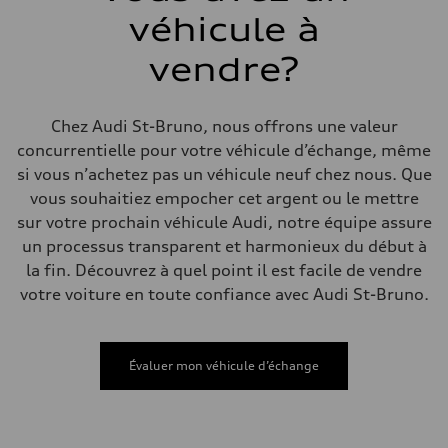
Boîte de vitesses
véhicule à
7-speed S tronic automatic
Suspension
Avant
vendre?
5-link independent with stabilizer bar
Arrière
5-link independent with stabilizer bar
Système de freinage
Chez Audi St-Bruno, nous offrons une valeur
Système de freinage
concurrentielle pour votre véhicule d’échange, même
single piston front and single piston rear calipers
Direction
si vous n’achetez pas un véhicule neuf chez nous. Que
Direction
vous souhaitiez empocher cet argent ou le mettre
Electromechanical Steering with Speed-Sensitive Power Assistance
Poids
sur votre prochain véhicule Audi, notre équipe assure
Poids à vide
un processus transparent et harmonieux du début à
—
Poids brut admissible
la fin. Découvrez à quel point il est facile de vendre
—
votre voiture en toute confiance avec Audi St-Bruno.
Volumes
Compartiment à bagages
—
Réservoir de carburant (approx.)
65 L
Évaluer mon véhicule d’échange
Données de rendement
Vitesse de pointe
210 km/h
Accélération de 0 à 100 km/h
6.2 seconds