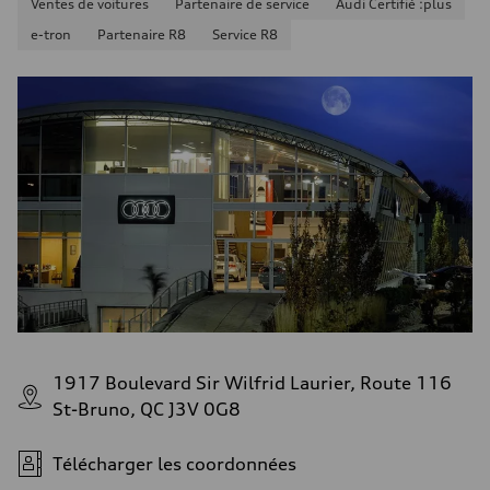
Ventes de voitures
Partenaire de service
Audi Certifié :plus
Consommation combinée
9.7 l/100 km
e-tron
Partenaire R8
Service R8
1917 Boulevard Sir Wilfrid Laurier, Route 116
St-Bruno, QC J3V 0G8
Télécharger les coordonnées