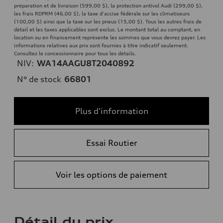
préparation et de livraison (599,00 $), la protection antivol Audi (299,00 $),
les frais RDPRM (46,00 $), la taxe d'accise fédérale sur les climatiseurs
(100,00 $) ainsi que la taxe sur les pneus (15,00 $). Tous les autres frais de
détail et les taxes applicables sont exclus. Le montant total au comptant, en
location ou en financement représente les sommes que vous devrez payer. Les
informations relatives aux prix sont fournies à titre indicatif seulement.
Consultez le concessionnaire pour tous les détails.
NIV:
WA14AAGU8T2040892
N° de stock
66801
Plus d'information
Essai Routier
Voir les options de paiement
Détail du prix