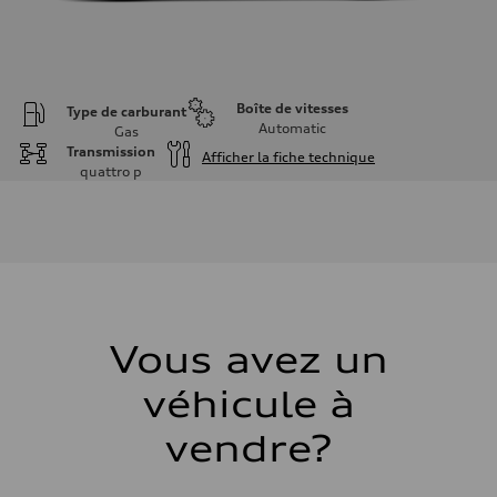
Boîte de vitesses
Type de carburant
Automatic
Gas
Transmission
Afficher la fiche technique
quattro
p
Moteur
Type de moteur
I-4 DOHC / 16V / Direct Injection / Turbocharged
Données de rendement
Cylindrée
1984 cm³
Puissance max.
268 HP
Couple max.
295 lb-ft
Vous avez un
Transmission
Boîte de vitesses
véhicule à
7-speed S tronic automatic
Suspension
Avant
vendre?
5-link independent with stabilizer bar
Arrière
5-link independent with stabilizer bar