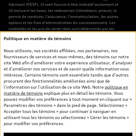
fabricant (PDSF), (i) sont fournis à titre indicatif seulement et
(ii) excluent les taxes, les redevances (climatiseur, pneus), le
permis de conduire, l’assurance, l’immatriculation, les autres
options et les frais d’administration du concessionnaire. Les
modalités et les prix de vente réels sont déterminés par les
concessionnaires. Les prix indiqués sur les pages de recherche de
Politique en matière de témoins
véhicules neufs et d’occasion sont les prix de vente établis par les
concessionnaires et incluent les frais applicables, tels que les frais
Nous utilisons, nos sociétés affiliées, nos partenaires, nos
de transport et d’inspection de prélivraison, les taxes
fournisseurs de services et nous-mêmes, des témoins sur notre
environnementales (pour les véhicules neufs) et les frais
site Web afin d’améliorer votre expérience utilisateur, d’analyser
d’administration des concessionnaires. Toutefois, les taxes de
et d’améliorer nos services et de savoir quelle information vous
vente sont exclues. Veuillez noter que les prix de l’estimateur de
intéresse. Certains témoins sont essentiels tandis que d’autres
versements sont des PDSF s’il a été consulté au moyen de l’onglet
procurent des fonctionnalités améliorées ainsi que de
Configurateur et prix (à titre indicatif). Toutefois, s’il a été
l’information sur l’utilisation de ce site Web. Notre
politique en
consulté à partir des pages de recherche de véhicules neufs et
matière de témoins
explique plus en détail les témoins. Vous
d’occasion, les prix indiqués sont des prix de vente (prix de vente
pouvez modifier vos préférences à tout moment en cliquant sur «
réels). Sur les pages de renseignements généraux sur les
Paramètres des témoins » dans le pied de page. Sélectionnez «
véhicules, les modèles sont montrés à titre indicatif seulement,
Accepter tous les témoins » pour continuer à naviguer en
avec des caractéristiques qui peuvent ne pas être offertes sur les
utilisant tous les témoins ou sélectionnez « Gérer les témoins »
modèles canadiens. Malgré les efforts déployés pour assurer
pour modifier vos préférences.
l’exactitude de ces renseignements, des erreurs peuvent survenir
et la disponibilité peut changer; veuillez donc visiter votre