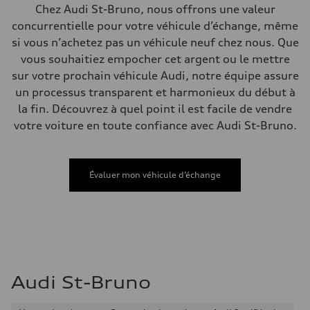
Système de freinage
Chez Audi St-Bruno, nous offrons une valeur
Système de freinage
concurrentielle pour votre véhicule d’échange, même
single piston front and single piston rear calipers
Direction
si vous n’achetez pas un véhicule neuf chez nous. Que
Direction
vous souhaitiez empocher cet argent ou le mettre
Electromechanical Steering with Speed-Sensitive Power Assistance
Poids
sur votre prochain véhicule Audi, notre équipe assure
Poids à vide
un processus transparent et harmonieux du début à
—
Poids brut admissible
la fin. Découvrez à quel point il est facile de vendre
—
votre voiture en toute confiance avec Audi St-Bruno.
Volumes
Compartiment à bagages
—
Réservoir de carburant (approx.)
65 L
Évaluer mon véhicule d’échange
Données de rendement
Vitesse de pointe
210 km/h
Accélération de 0 à 100 km/h
6.2 seconds
Consommation de carburant
Carburant
Premium
Consommation – ville
Audi St-Bruno
11.0 l/100 km
Consommation – autoroute
8.1 l/100 km