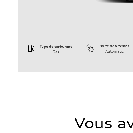
Boîte de vitesses
Type de carburant
Automatic
Gas
Moteur
Type de moteur
I-4 DOHC / 16V / Direct Injection / Turbocharged
Données de rendement
Cylindrée
1984 cm³
Puissance max.
268 HP
Couple max.
295 lb-ft
Transmission
Boîte de vitesses
7-speed S tronic automatic
Vous av
Suspension
Avant
5-link independent with stabilizer bar
Arrière