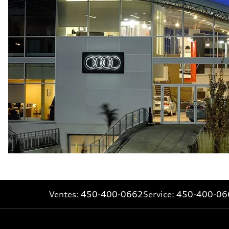
8.1 l/100 km
Consommation combinée
9.7 l/100 km
Ventes:
450-400-0662
Service:
450-400-06