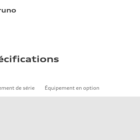
Bruno
écifications
ement de série
Équipement en option