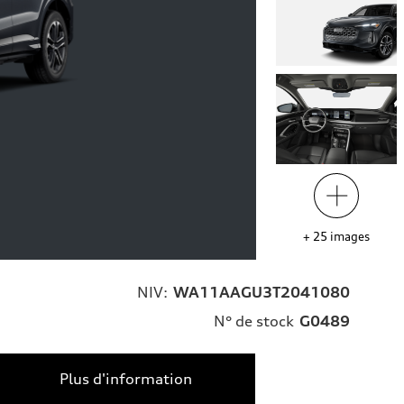
+
25
images
NIV:
WA11AAGU3T2041080
N° de stock
G0489
Plus d'information