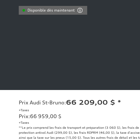
Disponible dès maintenant
66 209,00 $
*
Prix Audi St-Bruno
:
+Taxes
Prix
:
66 959,00 $
+Taxes
**Le prix comprend les frais de transport et préparation (3 060 $), les frais de
protection antivol Audi (299,00 $), les frais RDPRM (46,00 $), la taxe d'accise
ainsi que la taxe sur les pneus (15,00 $). Tous les autres frais de détail et les