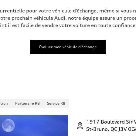
urrentielle pour votre véhicule d’échange, même si vous n
otre prochain véhicule Audi, notre équipe assure un proc
nt il est facile de vendre votre voiture en toute confianc
 Assistance
Évaluer mon véhicule d’échange
-tron
Partenaire R8
Service R8
1917 Boulevard Sir W
St-Bruno, QC J3V 0G