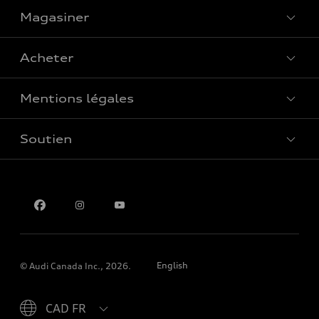
Magasiner
Voir tous les modèles
Acheter
Offres spéciales
Mentions légales
Réserver un essai routier
Soutien
Confidentialité
Pour nous joindre
English
© Audi Canada Inc., 2026.
Please select country