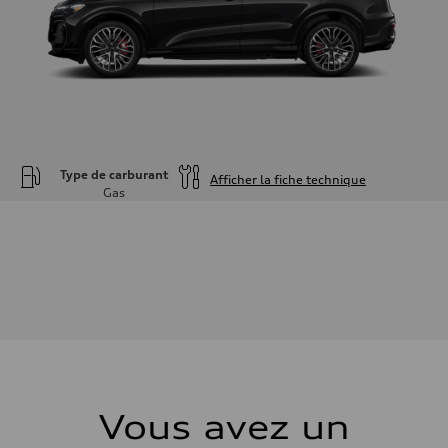
Type de carburant
Afficher la fiche technique
Gas
Moteur
Type de moteur
—
Données de rendement
Cylindrée
—
Puissance max.
—
Couple max.
—
Transmission
Boîte de vitesses
—
Suspension
Vous avez un
Avant
—