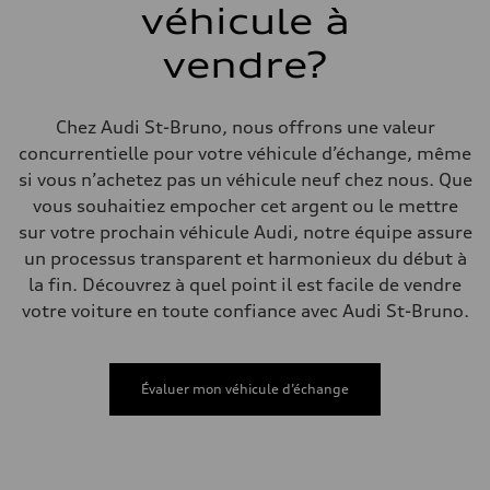
véhicule à
Arrière
—
Système de freinage
vendre?
Système de freinage
—
Direction
Direction
Chez Audi St-Bruno, nous offrons une valeur
—
concurrentielle pour votre véhicule d’échange, même
Poids
Poids à vide
si vous n’achetez pas un véhicule neuf chez nous. Que
—
vous souhaitiez empocher cet argent ou le mettre
Poids brut admissible
—
sur votre prochain véhicule Audi, notre équipe assure
Volumes
un processus transparent et harmonieux du début à
Compartiment à bagages
—
la fin. Découvrez à quel point il est facile de vendre
Réservoir de carburant (approx.)
votre voiture en toute confiance avec Audi St-Bruno.
—
Données de rendement
Vitesse de pointe
—
Accélération de 0 à 100 km/h
Évaluer mon véhicule d’échange
—
Consommation de carburant
Carburant
—
Consommation – ville
—