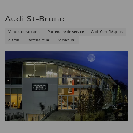
Consommation – autoroute
—
Consommation combinée
Audi St-Bruno
—
Ventes de voitures
Partenaire de service
Audi Certifié :plus
e-tron
Partenaire R8
Service R8