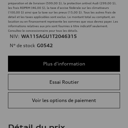
préparation et de livraison (599,00 $), la protection antivol Audi (299,00 $),
les frais RDPRM (46,00 $), la taxe d'accise fédérale sur les climatiseurs
(100,00 $) ainsi que la taxe sur les pneus (15,00 $). Tous les autres frais de
détail et les taxes applicables sont exclus. Le montant total au comptant, en
location ou en financement représente les sommes que vous devrez payer. Les
informations relatives aux prix sont fournies à titre indicatif seulement.
Consultez le concessionnaire pour tous les détails.
NIV:
WA115AGU1T2046315
N° de stock
G0542
Plus d'information
Essai Routier
Voir les options de paiement
Détail du prix