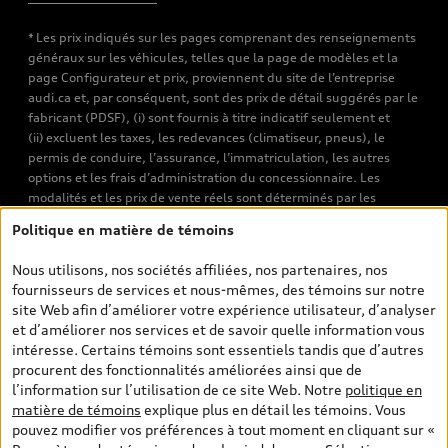
* Les prix indiqués sur les pages comprenant des renseignements
généraux sur les véhicules, telles que la page de modèles et la
page Configurateur et prix, proviennent du site de l’entreprise
audi.ca et, par conséquent, sont des prix de détail suggérés par le
fabricant (PDSF), (i) sont fournis à titre indicatif seulement et
(ii) excluent les taxes, les redevances (climatiseur, pneus), le
permis de conduire, l’assurance, l’immatriculation, les autres
options et les frais d’administration du concessionnaire. Les
modalités et les prix de vente réels sont déterminés par les
concessionnaires. Les prix indiqués sur les pages de recherche de
Politique en matière de témoins
véhicules neufs et d’occasion sont les prix de vente établis par les
concessionnaires et incluent les frais applicables, tels que les frais
Nous utilisons, nos sociétés affiliées, nos partenaires, nos
de transport et d’inspection de prélivraison, les taxes
fournisseurs de services et nous-mêmes, des témoins sur notre
environnementales (pour les véhicules neufs) et les frais
site Web afin d’améliorer votre expérience utilisateur, d’analyser
d’administration des concessionnaires. Toutefois, les taxes de
et d’améliorer nos services et de savoir quelle information vous
vente sont exclues. Veuillez noter que les prix de l’estimateur de
intéresse. Certains témoins sont essentiels tandis que d’autres
versements sont des PDSF s’il a été consulté au moyen de l’onglet
procurent des fonctionnalités améliorées ainsi que de
Configurateur et prix (à titre indicatif). Toutefois, s’il a été
l’information sur l’utilisation de ce site Web. Notre
politique en
consulté à partir des pages de recherche de véhicules neufs et
matière de témoins
explique plus en détail les témoins. Vous
d’occasion, les prix indiqués sont des prix de vente (prix de vente
pouvez modifier vos préférences à tout moment en cliquant sur «
réels). Sur les pages de renseignements généraux sur les