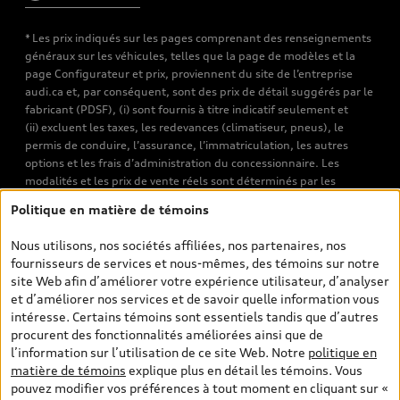
* Les prix indiqués sur les pages comprenant des renseignements
généraux sur les véhicules, telles que la page de modèles et la
page Configurateur et prix, proviennent du site de l’entreprise
audi.ca et, par conséquent, sont des prix de détail suggérés par le
fabricant (PDSF), (i) sont fournis à titre indicatif seulement et
(ii) excluent les taxes, les redevances (climatiseur, pneus), le
permis de conduire, l’assurance, l’immatriculation, les autres
options et les frais d’administration du concessionnaire. Les
modalités et les prix de vente réels sont déterminés par les
concessionnaires. Les prix indiqués sur les pages de recherche de
Politique en matière de témoins
véhicules neufs et d’occasion sont les prix de vente établis par les
concessionnaires et incluent les frais applicables, tels que les frais
Nous utilisons, nos sociétés affiliées, nos partenaires, nos
de transport et d’inspection de prélivraison, les taxes
fournisseurs de services et nous-mêmes, des témoins sur notre
environnementales (pour les véhicules neufs) et les frais
site Web afin d’améliorer votre expérience utilisateur, d’analyser
d’administration des concessionnaires. Toutefois, les taxes de
et d’améliorer nos services et de savoir quelle information vous
vente sont exclues. Veuillez noter que les prix de l’estimateur de
intéresse. Certains témoins sont essentiels tandis que d’autres
versements sont des PDSF s’il a été consulté au moyen de l’onglet
procurent des fonctionnalités améliorées ainsi que de
Configurateur et prix (à titre indicatif). Toutefois, s’il a été
l’information sur l’utilisation de ce site Web. Notre
politique en
consulté à partir des pages de recherche de véhicules neufs et
matière de témoins
explique plus en détail les témoins. Vous
d’occasion, les prix indiqués sont des prix de vente (prix de vente
pouvez modifier vos préférences à tout moment en cliquant sur «
réels). Sur les pages de renseignements généraux sur les